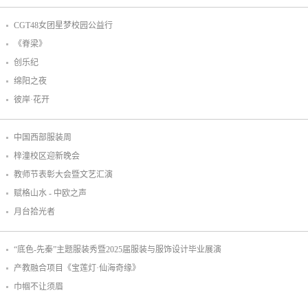
CGT48女团星梦校园公益行
《脊梁》
创乐纪
绵阳之夜
彼岸·花开
中国西部服装周
梓潼校区迎新晚会
教师节表彰大会暨文艺汇演
赋格山水 - 中欧之声
月台拾光者
“底色-先秦”主题服装秀暨2025届服装与服饰设计毕业展演
产教融合项目《宝莲灯·仙海奇缘》
巾帼不让须眉