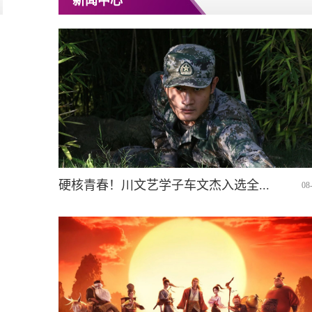
新闻中心
硬核青春！川文艺学子车文杰入选全...
08