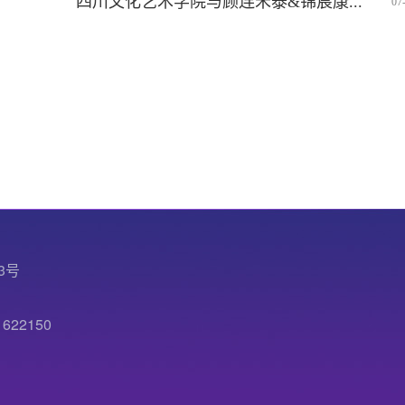
四川文化艺术学院与顾连禾泰&锦宸康...
07
3号
22150