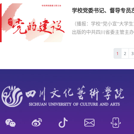
学校党委书记、督导专员左
（播报：学校“党小宣”大学生
出版的中共四川省委主管主办《
1
2
3