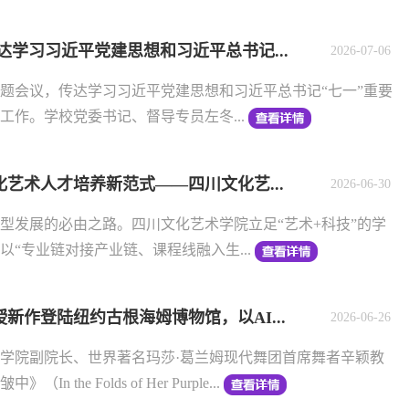
达学习习近平党建思想和习近平总书记...
2026-07-06
专题会议，传达学习习近平党建思想和习近平总书记“七一”重要
工作。学校党委书记、督导专员左冬...
艺术人才培养新范式——四川文化艺...
2026-06-30
型发展的必由之路。四川文化艺术学院立足“艺术+科技”的学
“专业链对接产业链、课程线融入生...
新作登陆纽约古根海姆博物馆，以AI...
2026-06-26
学院副院长、世界著名玛莎·葛兰姆现代舞团首席舞者辛颖教
he Folds of Her Purple...