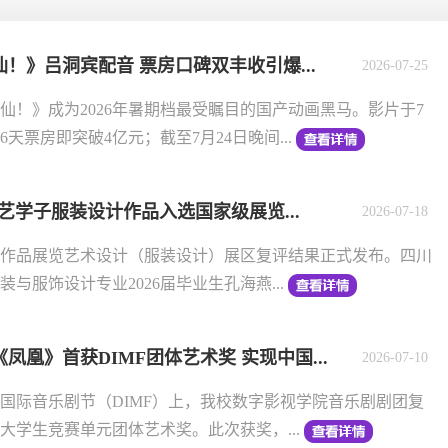
！》吕洞宾配音 票房口碑双丰收引爆...
2026-07-25
仙！》成为2026年暑期档最受瞩目的国产动画黑马。影片于7
天票房即突破4亿元；截至7月24日晚间...
️川文艺学子服装设计作品入选国家级展览...
2026-07-18
作品展览艺术设计（服装设计）展区复评结果正式发布。四川
与服饰设计专业2026届毕业生孔海燕...
凰》首获DIMF团体艺术奖 实现中国...
2026-07-10
邱国际音乐剧节（DIMF）上，我校数字影视学院音乐剧剧团复
大学生竞赛单元团体艺术奖。此次获奖，...