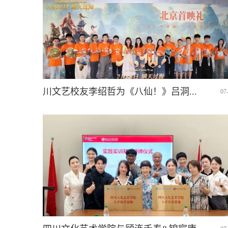
川文艺校友李绍哲为《八仙！》吕洞...
07