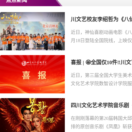
焦点新闻
川文艺校友李绍哲为《八仙
近日，神仙喜剧动画电影《八
月18日登陆全国院线，上映仅6
喜报 | 🤩全国仅10件‼
近日，第三届全国大学生美术
文化艺术学院数智设计学院服装
四川文化艺术学院音乐剧《凤
在刚刚落幕的第20届韩国大
排的原创音乐剧《凤凰》斩获