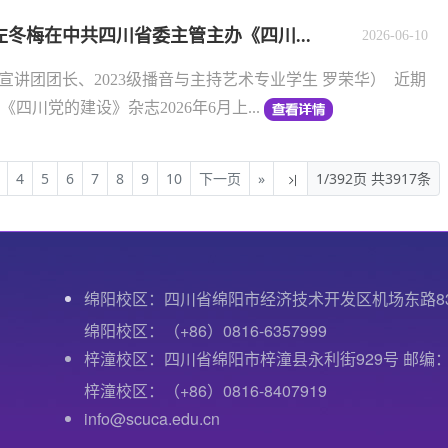
冬梅在中共四川省委主管主办《四川...
2026-06-10
宣讲团团长、2023级播音与主持艺术专业学生 罗荣华） 近期
四川党的建设》杂志2026年6月上...
4
5
6
7
8
9
10
下一页
»
1/392页 共3917条
绵阳校区：四川省绵阳市经济技术开发区机场东路8
绵阳校区：（+86）0816-6357999
梓潼校区：四川省绵阳市梓潼县永利街929号 邮编：6
梓潼校区：（+86）0816-8407919
info@scuca.edu.cn