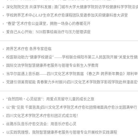
深化院院交流 共谋学科发展 | 澳门城市大学大健康学院到访学校健康科学学院洽
学校跨界艺术中心LAP生命艺术疗愈课程团队受邀参加天府健康科普大讲堂
“春望”艺术疗愈公益课堂，拥抱一场身心的春暖花开
爱自己从心开始：NDI叙事绘画治疗与压力管理讲座
跨界艺术疗愈 各界专家莅临
校医联动助力“健康学校建设” ——学校联合绵阳市第三人民医院开展“关爱女性健
国际交流学院智慧健康养老服务与管理专业新生入学教育
当华尔兹遇上音乐剧——四川文化艺术学院首届 《春之声·跨界新年舞会》顺利举
党建引领美育赋能 青春聚力乡村振兴‖四川文化艺术学院数字影视学院赴梓潼县
“自然回响・心灵绽放”：用爱点亮留守儿童的成长之旅
以“我”见我 千面皆真||四川文化艺术学院艺术疗愈社团情绪面具疗愈沙龙圆满举行
四川文化艺术学院艺术疗愈社团正式成立啦！
丝路乐队音乐疗愈交流会：用音乐疗愈心灵
以实践筑理想，我院智慧健康养老服务与管理专业开展校外实践课程