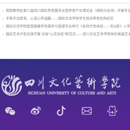
我院教师赴第六届四川国际养老服务业暨养老产业博览会（绵阳分会场）开展专
手牵手话家常，心连心传温暖——国际交流学院学生探访养老机构纪实
国际交流学院智慧健康养老服务与管理专业举行《自然疗愈体验——形&影》入
国际艺术疗愈先锋齐聚 共探“心灵治愈”新范式——四川文化艺术学院举办首届艺