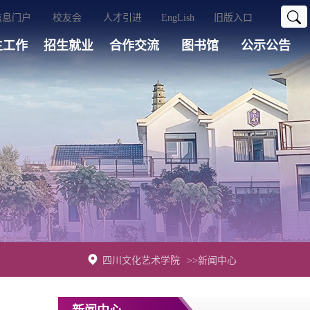
信息门户
校友会
人才引进
EngLish
旧版入口
生工作
招生就业
合作交流
图书馆
公示公告
四川文化艺术学院
>>新闻中心