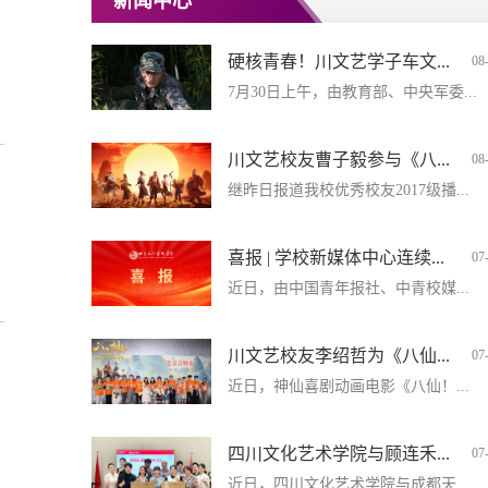
新闻中心
硬核青春！川文艺学子车文...
08
7月30日上午，由教育部、中央军委...
川文艺校友曹子毅参与《八...
08
继昨日报道我校优秀校友2017级播...
喜报 | 学校新媒体中心连续...
07
近日，由中国青年报社、中青校媒...
川文艺校友李绍哲为《八仙...
07
近日，神仙喜剧动画电影《八仙！...
四川文化艺术学院与顾连禾...
07
近日，四川文化艺术学院与成都天...