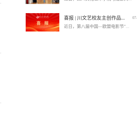
喜报 | 川文艺校友主创作品...
07
近日，第八届中国—欧盟电影节“...