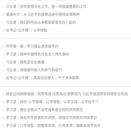
习言道｜宣传思想文化工作，是一项极端重要的工作
潮涌东方｜从习近平的铿锵话语中感悟体育精神
习言道｜我们的命运从来都是紧紧连在一起的
总书记“公开课”｜以学增智
开学第一课｜学习就必须求真学问
学习语丨高举中国特色社会主义伟大旗帜
习言道｜腐败是社会毒瘤
习言道｜增强做中国人的骨气和底气
总书记“公开课”｜清清白白做人、干干净净做事
阔步迈向网络强国｜因势而谋 应势而动 顺势而为 习近平强调筑牢网络安全防线
学习语｜如何“以学铸魂、以学增智、以学正风、以学促干”？
学习语｜健全全面从严治党体系是全党的共同责任
学习语｜强化中华民族的共同性，增强中华民族共同体意识
学习语丨以学增智，把看家本领、兴党本领、强国本领学到手