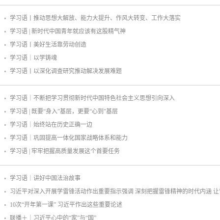
学习语丨推动思想大解放、能力大提升、作风大转变、工作大落实
学习语 | 新时代中国青年就应该有这股精气神
学习语丨美好生活靠劳动创造
学习语｜以学铸魂
学习语丨以深化调查研究推动解决发展难题
学习语｜不断把学习贯彻新时代中国特色社会主义思想引向深入
学习语 | 既要“身入”基层，更要“心到”基层
学习语｜始终站在历史正确一边
学习语｜巩固提高一体化国家战略体系和能力
学习语 | 牢牢把握高质量发展这个首要任务
学习语｜讲好中国法治故事
习近平对深入开展学雷锋活动作出重要指示强调 深刻把握雷锋精神的时代内涵 
10次“开年第一课” 习近平作出这些重要论述
联播＋｜习近平心中的“家”与“国”