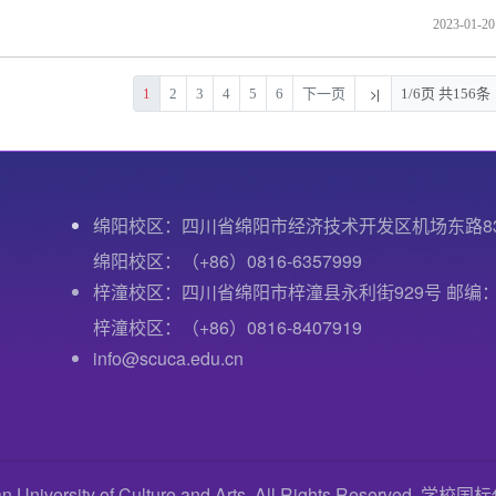
2023-01-20
1
2
3
4
5
6
下一页
1/6页 共156条
绵阳校区：四川省绵阳市经济技术开发区机场东路8
绵阳校区：（+86）0816-6357999
梓潼校区：四川省绵阳市梓潼县永利街929号 邮编：6
梓潼校区：（+86）0816-8407919
info@scuca.edu.cn
versity of Culture and Arts. All Rights Reserved. 学校