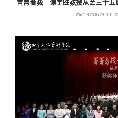
菁菁者莪—谭学胜教授从艺三十五
时间：2026-05-29 11