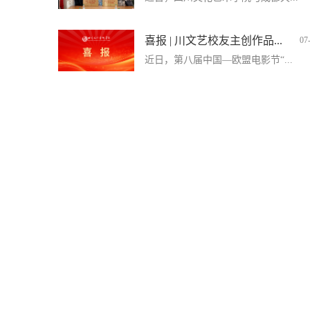
喜报 | 川文艺校友主创作品...
07
近日，第八届中国—欧盟电影节“...