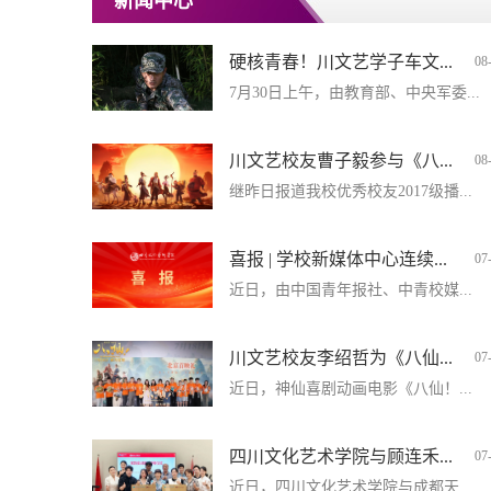
新闻中心
硬核青春！川文艺学子车文...
08
7月30日上午，由教育部、中央军委...
川文艺校友曹子毅参与《八...
08
继昨日报道我校优秀校友2017级播...
喜报 | 学校新媒体中心连续...
07
近日，由中国青年报社、中青校媒...
川文艺校友李绍哲为《八仙...
07
近日，神仙喜剧动画电影《八仙！...
四川文化艺术学院与顾连禾...
07
近日，四川文化艺术学院与成都天...