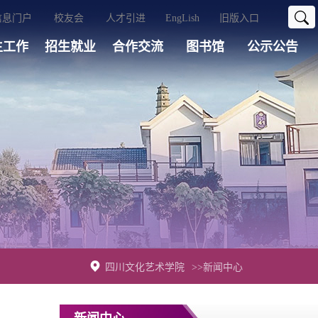
信息门户
校友会
人才引进
EngLish
旧版入口
生工作
招生就业
合作交流
图书馆
公示公告
四川文化艺术学院
>>新闻中心