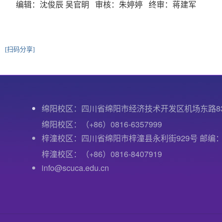
编辑：沈俊辰 吴官眀 审核：朱婷婷 终审：蒋建军
[扫码分享]
绵阳校区：四川省绵阳市经济技术开发区机场东路8
绵阳校区：（+86）0816-6357999
梓潼校区：四川省绵阳市梓潼县永利街929号 邮编：6
梓潼校区：（+86）0816-8407919
info@scuca.edu.cn