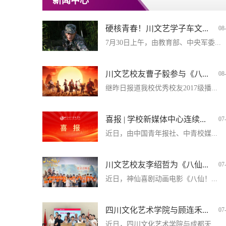
新闻中心
硬核青春！川文艺学子车文...
08
7月30日上午，由教育部、中央军委...
川文艺校友曹子毅参与《八...
08
继昨日报道我校优秀校友2017级播...
喜报 | 学校新媒体中心连续...
07
近日，由中国青年报社、中青校媒...
川文艺校友李绍哲为《八仙...
07
近日，神仙喜剧动画电影《八仙！...
四川文化艺术学院与顾连禾...
07
近日，四川文化艺术学院与成都天...