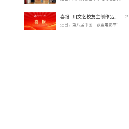
喜报 | 川文艺校友主创作品...
07
近日，第八届中国—欧盟电影节“...