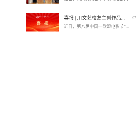
喜报 | 川文艺校友主创作品...
07
近日，第八届中国—欧盟电影节“...