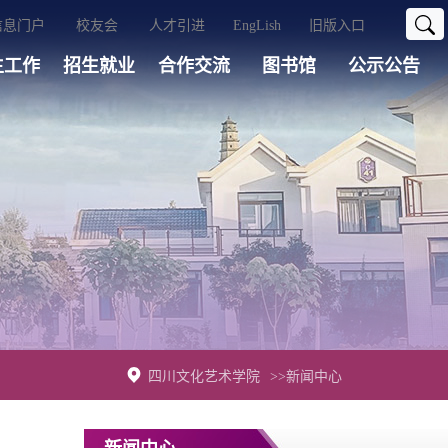
信息门户
校友会
人才引进
EngLish
旧版入口
生工作
招生就业
合作交流
图书馆
公示公告
四川文化艺术学院
>>新闻中心