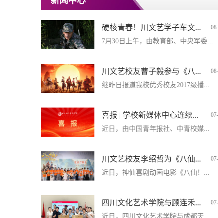
新闻中心
硬核青春！川文艺学子车文...
08
7月30日上午，由教育部、中央军委...
川文艺校友曹子毅参与《八...
08
继昨日报道我校优秀校友2017级播...
喜报 | 学校新媒体中心连续...
07
近日，由中国青年报社、中青校媒...
川文艺校友李绍哲为《八仙...
07
近日，神仙喜剧动画电影《八仙！...
四川文化艺术学院与顾连禾...
07
近日，四川文化艺术学院与成都天...